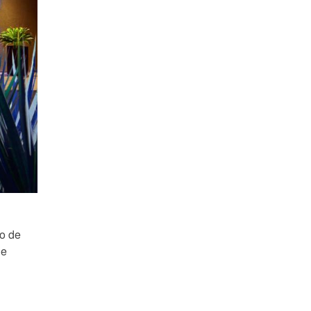
po de
de