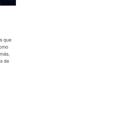
as que
como
 más,
as de