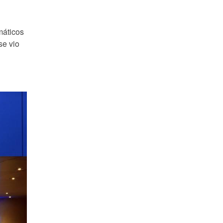
máticos
se vio