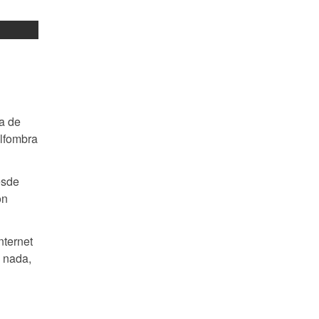
ta de
alfombra
esde
on
nternet
s nada,