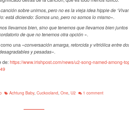
canción sobre unirnos, pero no es la vieja idea hippie de ‘Viv
ario: está diciendo: Somos uno, pero no somos lo mismo
«.
os llevarnos bien, sino que tenemos que llevarnos bien juntos
ecordatorio de que no tenemos otra opción
«.
e como una «
conversación amarga, retorcida y vitriólica entre do
desagradables y pesadas
«.
e de:
https://www.irishpost.com/news/u2-song-named-among-to
249
o
Achtung Baby
,
Cuckooland
,
One
,
U2
1 comment