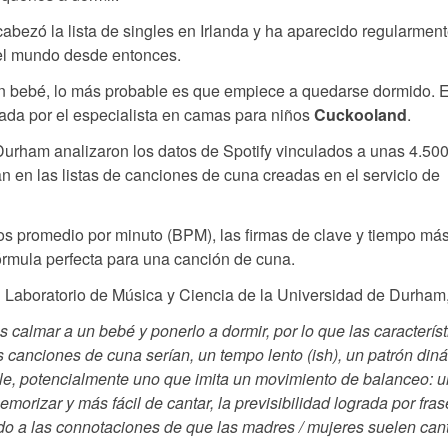
abezó la lista de singles en Irlanda y ha aparecido regularmen
del mundo desde entonces.
 un bebé, lo más probable es que empiece a quedarse dormido. 
ada por el especialista en camas para niños
Cuckooland
.
Durham analizaron los datos de Spotify vinculados a unas 4.50
 en las listas de canciones de cuna creadas en el servicio de
idos promedio por minuto (BPM), las firmas de clave y tiempo má
rmula perfecta para una canción de cuna.
 Laboratorio de Música y Ciencia de la Universidad de Durham, 
 calmar a un bebé y ponerlo a dormir, por lo que las característ
canciones de cuna serían, un tempo lento (ish), un patrón din
mple, potencialmente uno que imita un movimiento de balanceo: 
orizar y más fácil de cantar, la previsibilidad lograda por fras
bido a las connotaciones de que las madres / mujeres suelen can