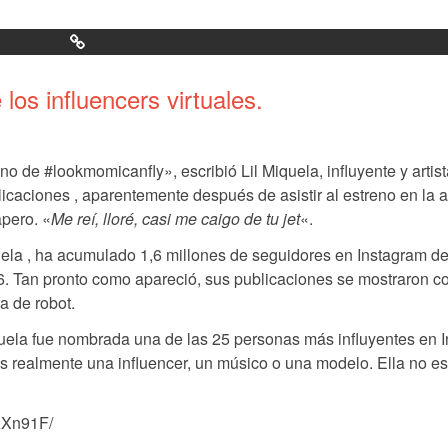
los influencers virtuales.
no de #lookmomicanfly», escribió Lil Miquela, influyente y artis
icaciones , aparentemente después de asistir al estreno en la 
apero. «
Me reí, lloré, casi me caigo de tu jet
«.
uela , ha acumulado 1,6 millones de seguidores en Instagram d
6. Tan pronto como apareció, sus publicaciones se mostraron c
a de robot.
ela fue nombrada una de las 25 personas más influyentes en I
 es realmente una influencer, un músico o una modelo. Ella no e
AXn91F/