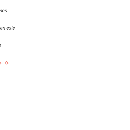
amos
 en este
s
p-10-