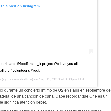
 this post on Instagram
aris and @foodforsoul_it project We love you all!!
ll the #volunteer s #rock
a
(@massimobottura) on
Sep 11, 2018 at 3:38pm PDT
o durante un concierto íntimo de U2 en París en septiembre de
aterial de una canción de cuna. Cabe recordar que One es un
e significa atención bebé).
ignificado detrás de la canción, que es todo menos idílico.