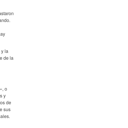
astaron
ando.
hay
 y la
e de la
«, o
s y
ios de
de sus
ales.