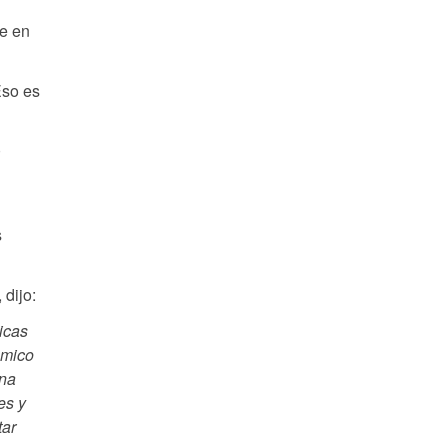
te en
Eso es
0
s
dijo:
icas
ámico
una
es y
tar