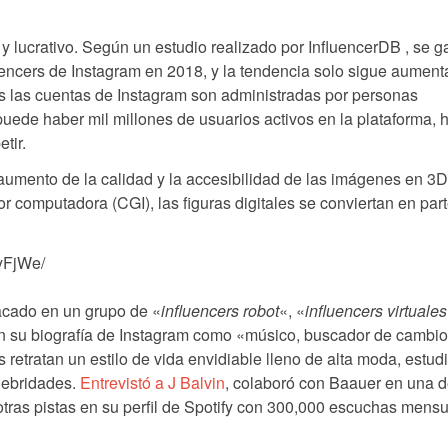
 lucrativo. Según un estudio realizado por InfluencerDB , se g
luencers de Instagram en 2018, y la tendencia solo sigue aument
s las cuentas de Instagram son administradas por personas
uede haber mil millones de usuarios activos en la plataforma, 
tir.
l aumento de la calidad y la accesibilidad de las imágenes en 3D
computadora (CGI), las figuras digitales se conviertan en part
yFjWe/
acado en un grupo de «
influencers robot
«, «
influencers virtuales
en su biografía de Instagram como «músico, buscador de cambio
 retratan un estilo de vida envidiable lleno de alta moda, estud
lebridades.
Entrevistó a J Balvin
, colaboró ​​con Baauer en una 
otras pistas en su perfil de Spotify con 300,000 escuchas mensu