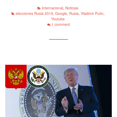
Internacional
,
Noticias
elecciones Rusia 2019
,
Google
,
Rusia
,
Vladimir Putin
,
Youtube
1 comment