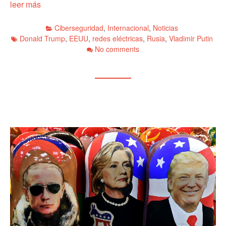
leer más
Ciberseguridad
,
Internacional
,
Noticias
Donald Trump
,
EEUU
,
redes eléctricas
,
Rusia
,
Vladimir Putin
No comments