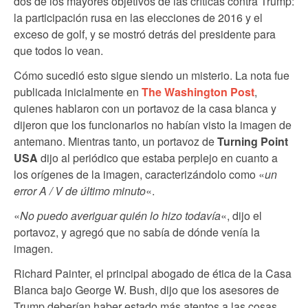
dos de los mayores objetivos de las críticas contra Trump:
la participación rusa en las elecciones de 2016 y el
exceso de golf, y se mostró detrás del presidente para
que todos lo vean.
Cómo sucedió esto sigue siendo un misterio. La nota fue
publicada inicialmente en
The Washington Post
,
quienes hablaron con un portavoz de la casa blanca y
dijeron que los funcionarios no habían visto la imagen de
antemano. Mientras tanto, un portavoz de
Turning Point
USA
dijo al periódico que estaba perplejo en cuanto a
los orígenes de la imagen, caracterizándolo como «
un
error A / V de último minuto
«.
«
No puedo averiguar quién lo hizo todavía
«, dijo el
portavoz, y agregó que no sabía de dónde venía la
imagen.
Richard Painter, el principal abogado de ética de la Casa
Blanca bajo George W. Bush, dijo que los asesores de
Trump deberían haber estado más atentos a las cosas.