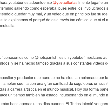
 ahora youtuber estadounidense
@yovaeltortas
intentó jugarle u
 terminó saliendo como esperaba, pues entre los involucrados 
iéndolo quedar muy mal, y un video que en principio fue su id
post te explicamos el porqué de este revés tan cómico, que ni el
 molestia.
jor conocemos como @hotspanish, es un youtuber mexicano a
Unidos, y se ha hecho famoso gracias a sus constantes videos d
mpositor y productor que aunque no ha sido tan aclamado por l
 también cuenta con una gran cantidad de seguidores en sus 
ias a carrera artística en el mundo musical. Hoy día forma parte
ace un tiempo también ha estado incursionando en el mundo m
rumbo hace apenas unos días cuando, El Tortas intentó vengars