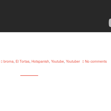
broma
,
El Tortas
,
Hotspanish
,
Youtube
,
Youtuber
No comments