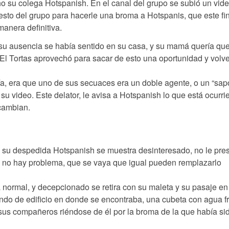
o su colega Hotspanish. En el canal del grupo se subió un vid
esto del grupo para hacerle una broma a Hotspanis, que este fin
manera definitiva.
su ausencia se había sentido en su casa, y su mamá quería qu
 El Tortas aprovechó para sacar de esto una oportunidad y volve
ía, era que uno de sus secuaces era un doble agente, o un “sap
u video. Este delator, le avisa a Hotspanish lo que está ocurri
 cambian.
su despedida Hotspanish se muestra desinteresado, no le prest
e no hay problema, que se vaya que igual pueden remplazarlo
 normal, y decepcionado se retira con su maleta y su pasaje en
do de edificio en donde se encontraba, una cubeta con agua fr
 sus compañeros riéndose de él por la broma de la que había si