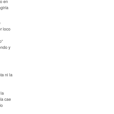
eo en
giría
e
r loco
o”
endo y
a ni la
 la
ía cae
do