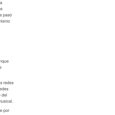
na
se
ea pasó
 mismo
unque
e
as redes
redes
 del
usical.
e por