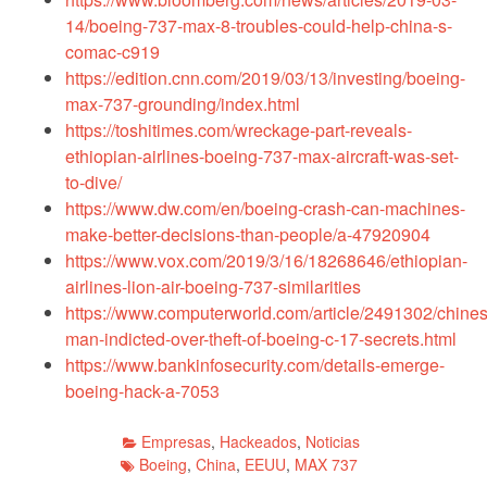
14/boeing-737-max-8-troubles-could-help-china-s-
comac-c919
https://edition.cnn.com/2019/03/13/investing/boeing-
max-737-grounding/index.html
https://toshitimes.com/wreckage-part-reveals-
ethiopian-airlines-boeing-737-max-aircraft-was-set-
to-dive/
https://www.dw.com/en/boeing-crash-can-machines-
make-better-decisions-than-people/a-47920904
https://www.vox.com/2019/3/16/18268646/ethiopian-
airlines-lion-air-boeing-737-similarities
https://www.computerworld.com/article/2491302/chine
man-indicted-over-theft-of-boeing-c-17-secrets.html
https://www.bankinfosecurity.com/details-emerge-
boeing-hack-a-7053
Empresas
,
Hackeados
,
Noticias
Boeing
,
China
,
EEUU
,
MAX 737