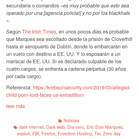
secundaria o comandos «
es muy probable que esto sea
operado por una [agencia policial] y no por los blackhats
«.
Según
The Irish Times
, en unos pocos días es probable
que Marques sea escoltado desde la prisión de Cloverhill
hasta el aeropuerto de Dublín, donde lo embarcarán en
un vuelo con destino a EE. UU. Y lo esposarán a un
mariscal de EE. UU. Si es declarado culpable de los
cuatro cargos, se enfrenta a cadena perpetua (30 años
por cada cargo).
Referencia:
https://krebsonsecurity.com/2019/03/alleged-
child-porn-lord-faces-us-extradition/
leer más
Noticias
dark internet
,
Dark web
,
Día cero
,
Eric Eoin Marques
,
exploit
,
FBI
,
Firefox
,
Freedom Hosting
,
Tor
,
Zero day