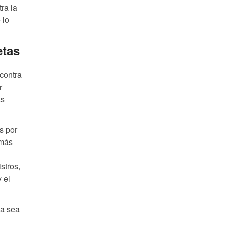
ra la
 lo
etas
contra
r
as
s por
 más
stros,
 el
ya sea