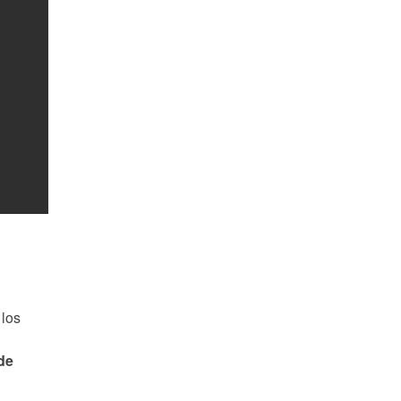
 los
de