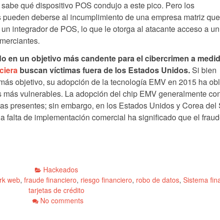
sabe qué dispositivo POS condujo a este pico. Pero los
os pueden deberse al incumplimiento de una empresa matriz qu
 un integrador de POS, lo que le otorga al atacante acceso a un
omerciantes.
do en un objetivo más candente para el cibercrimen a medi
ciera
buscan víctimas fuera de los Estados Unidos.
Si bien
más objetivo, su adopción de la tecnología EMV en 2015 ha ob
os más vulnerables. La adopción del chip EMV generalmente co
tas presentes; sin embargo, en los Estados Unidos y Corea del 
a falta de implementación comercial ha significado que el frau
Hackeados
rk web
,
fraude financiero
,
riesgo financiero
,
robo de datos
,
Sistema fin
tarjetas de crédito
No comments