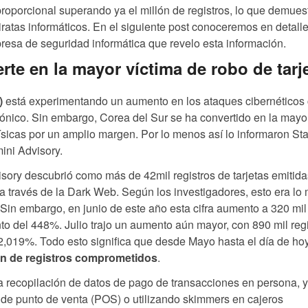
roporcional superando ya el millón de registros, lo que demuest
iratas informáticos. En el siguiente post conoceremos en detalle
resa de seguridad informática que revelo esta información.
rte en la mayor víctima de robo de tarj
)
está experimentando un aumento en los ataques cibernéticos 
rónico. Sin embargo, Corea del Sur se ha convertido en la mayo
 físicas por un amplio margen. Por lo menos así lo informaron St
ini Advisory.
ory descubrió como más de 42mil registros de tarjetas emitida
 través de la Dark Web. Según los investigadores, esto era lo
 Sin embargo, en junio de este año esta cifra aumento a 320 mil
to del 448%. Julio trajo un aumento aún mayor, con 890 mil regi
2,019%. Todo esto significa que desde Mayo hasta el día de hoy
ón de registros comprometidos
.
a la recopilación de datos de pago de transacciones en persona, 
 de punto de venta (POS) o utilizando skimmers en cajeros