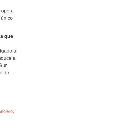
e opera
 único
da que
ligado a
nduce a
Sur,
de de
anciero
,