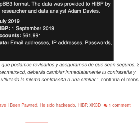
 que podamos revisarlos y asegurarnos de que sean seguros. S
ber.me/xkcd, deberás cambiar inmediatamente tu contraseña y
 utilizado la misma contraseña o una similar
”, continúa el mens
ave I Been Pawned
,
He sido hackeado
,
HIBP
,
XKCD
1 comment