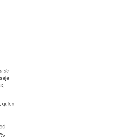
la de
saje
co,
, quien
sed
8%