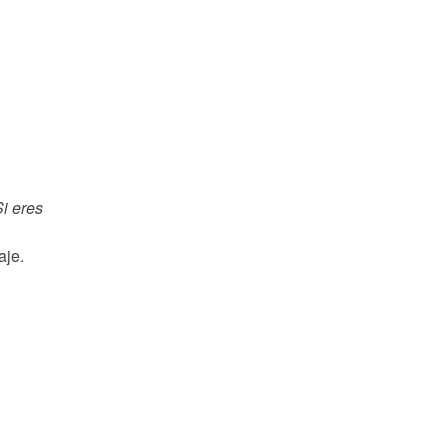
i eres
aje.