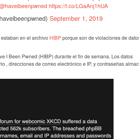
@haveibeenpwned
https://t.co/LGaAnj1hUA
haveibeenpwned)
September 1, 2019
a estaban en el archivo
HIBP
porque son de violaciones de dato
ave I Been Pwned (HIBP) durante el fin de semana. Los datos
o , direcciones de correo electrónico e IP, y contraseñas alm