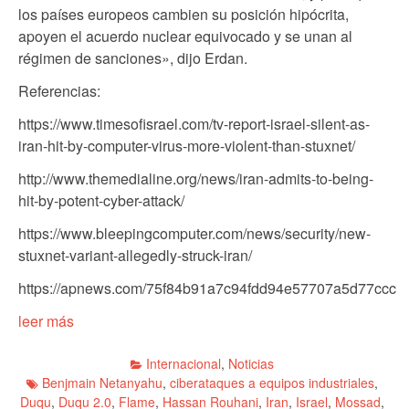
los países europeos cambien su posición hipócrita,
apoyen el acuerdo nuclear equivocado y se unan al
régimen de sanciones», dijo Erdan.
Referencias:
https://www.timesofisrael.com/tv-report-israel-silent-as-
iran-hit-by-computer-virus-more-violent-than-stuxnet/
http://www.themedialine.org/news/iran-admits-to-being-
hit-by-potent-cyber-attack/
https://www.bleepingcomputer.com/news/security/new-
stuxnet-variant-allegedly-struck-iran/
https://apnews.com/75f84b91a7c94fdd94e57707a5d77ccc
leer más
Internacional
,
Noticias
Benjmain Netanyahu
,
ciberataques a equipos industriales
,
Duqu
,
Duqu 2.0
,
Flame
,
Hassan Rouhani
,
Iran
,
Israel
,
Mossad
,