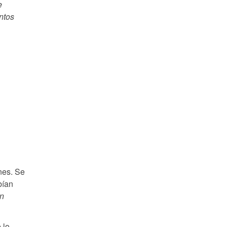
e
ntos
nes. Se
bían
un
 lo