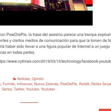
 con PewDiePie, la frase del asesino parece una trampa explos
ntes y ciertos medios de comunicación para que la tomen de f
odría haber sido llevar a una figura popular de Internet a un juego
icas en todas partes.
https://www.nytimes.com/2019/03/15/technology/facebook-youtub
Noticias
,
Opinión
k
,
Fortnite
,
Influencer
,
Nueva Zelanda
,
PewDiePie
,
Reddit
,
Redes Socia
Series
,
Twitter
,
Youtube
,
Youtuber