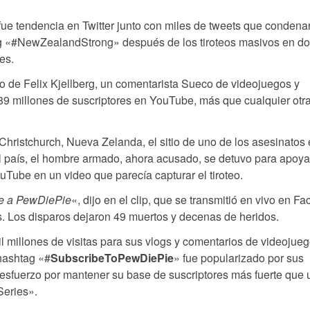
fue tendencia en Twitter junto con miles de tweets que condena
ag «#NewZealandStrong» después de los tiroteos masivos en d
es.
o de Felix Kjellberg, un comentarista Sueco de videojuegos y
89 millones de suscriptores en YouTube, más que cualquier otr
Christchurch, Nueva Zelanda, el sitio de uno de los asesinatos
el país, el hombre armado, ahora acusado, se detuvo para apoya
ouTube en un video que parecía capturar el tiroteo.
e a PewDiePie
«, dijo en el clip, que se transmitió en vivo en F
s. Los disparos dejaron 49 muertos y decenas de heridos.
millones de visitas para sus vlogs y comentarios de videojueg
hashtag «#
SubscribeToPewDiePie
» fue popularizado por sus
 esfuerzo por mantener su base de suscriptores más fuerte que 
Series».