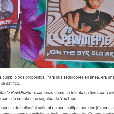
 cumplió dos propósitos. Para sus seguidores en línea, era un
a satírico.
ibe to PewDiePie
«), comenzó como un intento en línea para evi
ado como la cuenta más seguida de YouTube.
specie de batiseñal cultural de uso múltiple para los jóvenes 
 diversas clases de activismo, incluyendo otros YouTubers, hacke