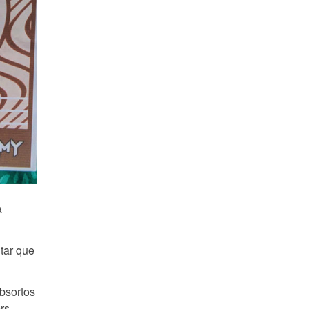
a
tar que
absortos
rs,