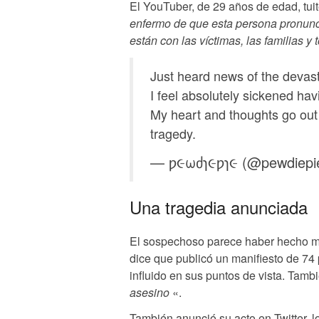
El YouTuber, de 29 años de edad, tui
enfermo de que esta persona pronun
están con las víctimas, las familias y
Just heard news of the devas
I feel absolutely sickened ha
My heart and thoughts go out 
tragedy.
— ƿ૯ωძɿ૯ƿɿ૯ (@pewdiepi
Una tragedia anunciada
El sospechoso parece haber hecho muc
dice que publicó un manifiesto de 74
influido en sus puntos de vista. Tambi
asesino
«.
También anunció su acto en Twitter, l