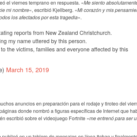
teó el viernes temprano en respuesta. «
Me siento absolutament
cie mi nombre
«, escribió Kjellberg. «
Mi corazón y mis pensamie
 todos los afectados por esta tragedia
«.
tating reports from New Zealand Christchurch.
ving my name uttered by this person.
to the victims, families and everyone affected by this
e)
March 15, 2019
hos anuncios en preparación para el rodaje y tiroteo del vier
 páginas donde nombró a figuras específicas de Internet que ha
én escribió sobre el videojuego Fortnite «
me entrenó para ser 
o publicó en un tablero de mensajes en línea 8chan y finalmente