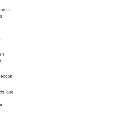
ron la
os
a
 en
r
acebook
os, que
un