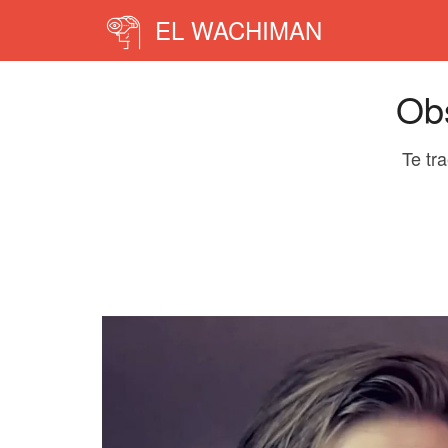
EL WACHIMAN
Obs
Te tr