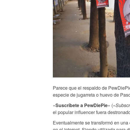
Parece que el respaldo de PewDiePie
especie de jugarreta o huevo de Pascu
«
Suscríbete a PewDiePie
» («
Subscr
el popular influencer fuera destron
Eventualmente se transformó en una e
en el internet. Siendo utilizada para