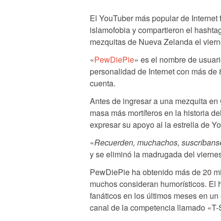
El YouTuber más popular de Internet 
islamofobia y compartieron el hasht
mezquitas de Nueva Zelanda el viern
«
PewDiePie
» es el nombre de usuari
personalidad de Internet con más de 
cuenta.
Antes de ingresar a una mezquita en 
masa más mortíferos en la historia d
expresar su apoyo al la estrella de Y
«
Recuerden, muchachos, suscríbans
y se eliminó la madrugada del vierne
PewDiePie ha obtenido más de 20 mil 
muchos consideran humorísticos. El 
fanáticos en los últimos meses en un
canal de la competencia llamado «T-