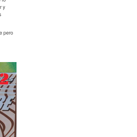
r y
s
e pero