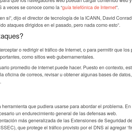
 para que los navegadores web puedan cargar contenido web y
DNS a veces se conoce como la “
guía telefónica de Internet
”.
 en sí”, dijo el director de tecnología de la ICANN, David Conrad,
do ataques dirigidos en el pasado, pero nada como esto”.
taques?
ceptar o redirigir el tráfico de Internet, o para permitir que los 
importantes, como sitios web gubernamentales.
ario promedio de internet puede hacer. Puesto en contexto, est
a oficina de correos, revisar u obtener algunas bases de datos,
.
 herramienta que pudiera usarse para abordar el problema. En
cesario un endurecimiento general de las defensas web.
mentación más generalizada de las Extensiones de Seguridad de
C), que protege el tráfico provisto por el DNS al agregar ‘f