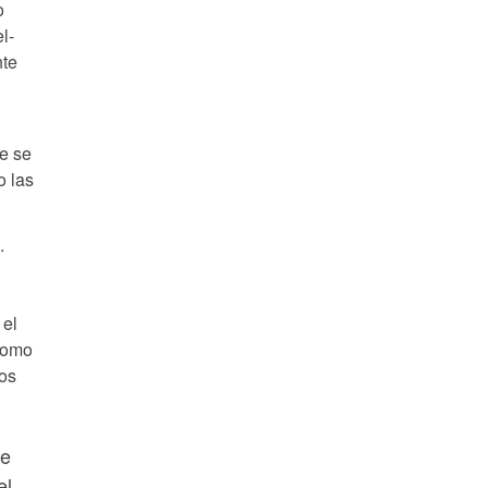
o
l-
nte
e se
o las
.
 el
como
tos
re
el