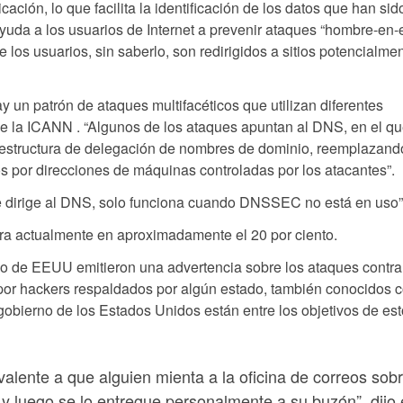
icación, lo que facilita la identificación de los datos que han sid
a a los usuarios de Internet a prevenir ataques “hombre-en-e
 los usuarios, sin saberlo, son redirigidos a sitios potencialme
y un patrón de ataques multifacéticos que utilizan diferentes
de la ICANN . “Algunos de los ataques apuntan al DNS, en el qu
 estructura de delegación de nombres de dominio, reemplazand
os por direcciones de máquinas controladas por los atacantes”.
 se dirige al DNS, solo funciona cuando DNSSEC no está en uso”
a actualmente en aproximadamente el 20 por ciento.
no de EEUU emitieron una advertencia sobre los ataques contra
or hackers respaldados por algún estado, también conocidos 
gobierno de los Estados Unidos están entre los objetivos de es
valente a que alguien mienta a la oficina de correos sob
o y luego se lo entregue personalmente a su buzón”, dijo 