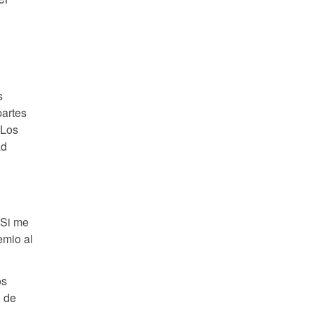
s
partes
 Los
ad
 Si me
emio al
os
» de