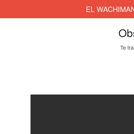
EL WACHIMA
Obs
Te tr