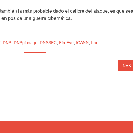
 también la más probable dado el calibre del ataque, es que se
s en pos de una guerra cibernética.
T
,
DNS
,
DNSpionage
,
DNSSEC
,
FireEye
,
ICANN
,
Iran
NEX