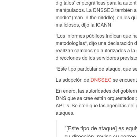
digitales’ criptográficas para la autent
manipulados. La DNSSEC también ayud
medio” (man-in-the-middle), en los que
maliciosos, dijo la ICANN.
“Los informes públicos indican que ha
metodologías”, dijo una declaración 
realizan cambios no autorizados a la
direcciones de los servidores previst
“Este tipo particular de ataque, que
La adopción de
DNSSEC
se encuentr
En enero, las autoridades del gobier
DNS que se cree están orquestados p
APT’s. Se cree que las agencias del 
ataques.
”[Este tipo de ataque] es equi
su dirección, revise su corre