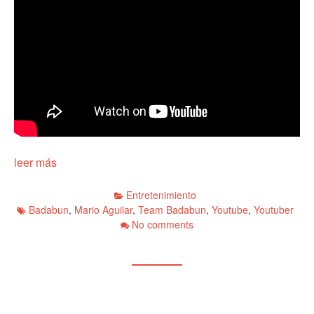
leer más
Entretenimiento
Badabun
,
Mario Aguilar
,
Team Badabun
,
Youtube
,
Youtuber
No comments