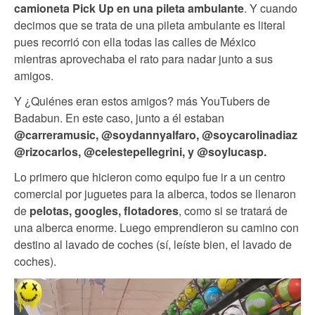
camioneta Pick Up en una pileta ambulante
. Y cuando
decimos que se trata de una pileta ambulante es literal
pues recorrió con ella todas las calles de México
mientras aprovechaba el rato para nadar junto a sus
amigos.
Y ¿Quiénes eran estos amigos? más YouTubers de
Badabun. En este caso, junto a él estaban
@carreramusic, @soydannyalfaro, @soycarolinadiaz
@rizocarlos, @celestepellegrini, y @soylucasp.
Lo primero que hicieron como equipo fue ir a un centro
comercial por juguetes para la alberca, todos se llenaron
de
pelotas, googles, flotadores
, como si se tratará de
una alberca enorme. Luego emprendieron su camino con
destino al lavado de coches (sí, leíste bien, el lavado de
coches).