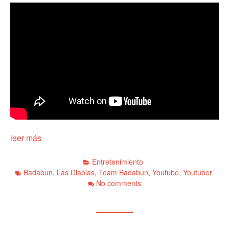
leer más
Entretenimiento
Badabun
,
Las Diablas
,
Team Badabun
,
Youtube
,
Youtuber
No comments